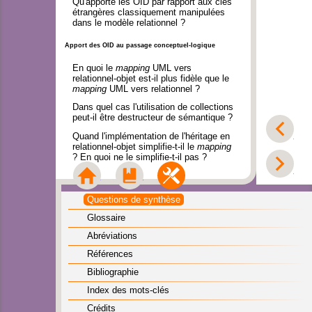
Qu'apporte les OID par rapport aux clés
étrangères classiquement manipulées
dans le modèle relationnel ?
Apport des OID au passage conceptuel-logique
En quoi le
mapping
UML vers
relationnel-objet est-il plus fidèle que le
mapping
UML vers relationnel ?
Dans quel cas l'utilisation de collections
peut-il être destructeur de sémantique ?
Préc
Quand l'implémentation de l'héritage en
relationnel-objet simplifie-t-il le
mapping
? En quoi ne le simplifie-t-il pas ?
Suiv
Accueil
Module
Outils
Questions de synthèse
Glossaire
Abréviations
Références
Bibliographie
Index des mots-clés
Crédits